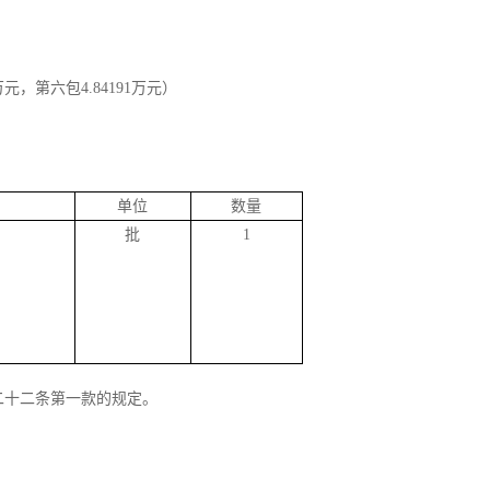
1万元，第六包4.84191万元）
单位
数量
批
1
二十二条第一款的规定。