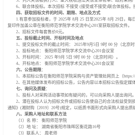
5、列入失信被执行人、重大税收违法失信主体名单、政府采购
6、联合体投标。本次招标 不接受 (接受或不接受)联合体投标
四、获取招标文件的时间、期限、地点及方式
1.有意参加投标者，于 2025年 8月 25 日至2025年 8月
复印件加盖公章在衡阳师范学院学术交流中心201室获取招标文件。
2、招标文件每套售价0元。
五、投标截止时间、开标时间及地点
1、提交投标文件的截止时间： 2025年9月5日 9时 00 分（北京
2、投标地点： 衡阳师范学院学术交流中心201会议室
3、开标时间： 2025 年9月 5日 9时 00 分（北京时间）。
4、开标地点： 衡阳师范学院学术交流中心201会议室
六、公告期限
：
1、本招标公告在衡阳师范学院采购与资产管理处网页上（https://zcc
2、在其他媒体发布的招标公告，公告内容以本招标公告指定媒
七、询问及质疑
：
1、投标人对采购活动事项如有疑问的，可以向采购人提出询问
2、潜在投标人认为招标文件或招标公告使自己的合法权益受到
通知》(湘财购〔2019〕20号)规定，以纸质书面形式向采购人提出质
八、采购人地址和联系方法
（1）名 称： 衡阳师范学院
（2）地 址： 湖南省衡阳市珠晖区衡花路16号
（3）联系人： 周老师