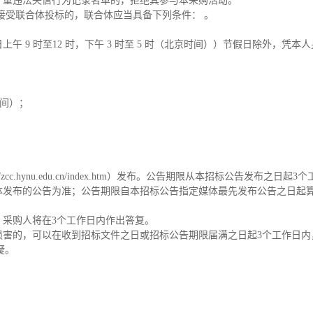
严重违法失信行为记录名单的，拒绝其参与本采购活动。
。接受联合体投标的，联合体应当具备下列条件： 。
 29日，每日上午 9 时至12 时，下午 3 时至 5 时（北京时间））节假
时间）；
.hynu.edu.cn/index.htm）发布。公告期限从本招标公告发布之日起3
体发布的公告为准；公告期限自本招标公告指定媒体最先发布公告之日起
。采购人将在3个工作日内作出答复。
损害的，可以在收到招标文件之日或招标公告期限届满之日起3个工作日
疑。