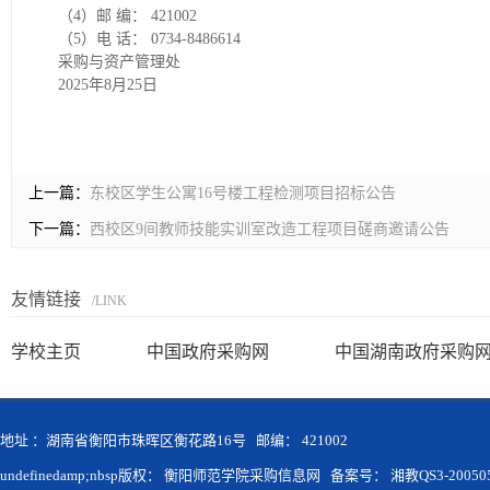
（4）邮 编： 421002
（5）电 话： 0734-8486614
采购与资产管理处
2025年8月25日
上一篇：
东校区学生公寓16号楼工程检测项目招标公告
下一篇：
西校区9间教师技能实训室改造工程项目磋商邀请公告
友情链接
/LINK
学校主页
中国政府采购网
中国湖南政府采购
地址 ：湖南省衡阳市珠晖区衡花路16号 邮编： 421002
undefinedamp;nbsp版权： 衡阳师范学院采购信息网 备案号： 湘教QS3-200505-0