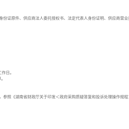
日除外，凭本人身份证原件、供应商法人委托授权书、法定代表人身份证明、供应商营
个工作日。
算。
内，参照《湖南省财政厅关于印发＜政府采购质疑答复和投诉处理操作规程